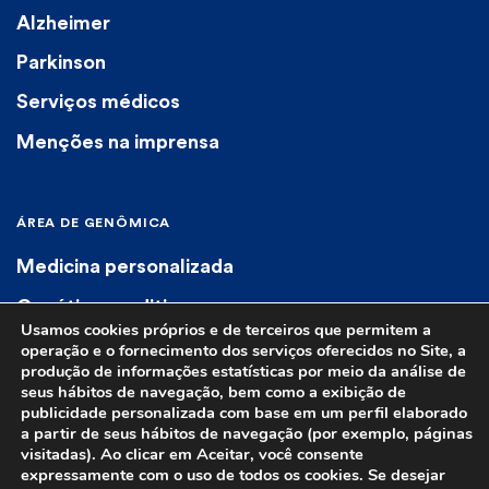
Alzheimer
Parkinson
Serviços médicos
Menções na imprensa
ÁREA DE GENÔMICA
Medicina personalizada
Genética preditiva
Usamos cookies próprios e de terceiros que permitem a
Genética diagnóstica
operação e o fornecimento dos serviços oferecidos no Site, a
produção de informações estatísticas por meio da análise de
Farmacogenética
seus hábitos de navegação, bem como a exibição de
publicidade personalizada com base em um perfil elaborado
a partir de seus hábitos de navegação (por exemplo, páginas
visitadas). Ao clicar em Aceitar, você consente
expressamente com o uso de todos os cookies. Se desejar