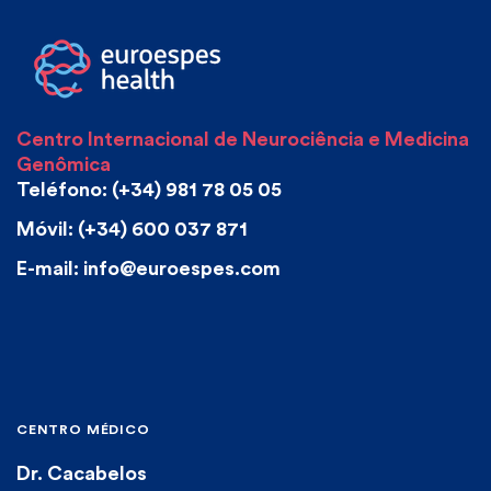
31
3:
TARJETA FARMACOGENÉTICA - TRATAMIENTO FARMACOLÓ
02
4:50
CUIDAMOS DIRECTIVOS
Centro Internacional de Neurociência e Medicina
Genômica
2:34
Teléfono: (+34) 981 78 05 05
GRUPO EUROESPES
Móvil: (+34) 600 037 871
E-mail: info@euroespes.com
CENTRO MÉDICO
Dr. Cacabelos