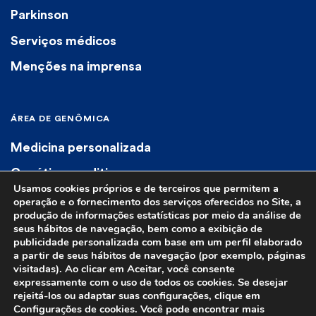
Parkinson
Serviços médicos
Menções na imprensa
ÁREA DE GENÔMICA
Medicina personalizada
Genética preditiva
Usamos cookies próprios e de terceiros que permitem a
Genética diagnóstica
operação e o fornecimento dos serviços oferecidos no Site, a
produção de informações estatísticas por meio da análise de
Farmacogenética
seus hábitos de navegação, bem como a exibição de
publicidade personalizada com base em um perfil elaborado
a partir de seus hábitos de navegação (por exemplo, páginas
visitadas). Ao clicar em Aceitar, você consente
expressamente com o uso de todos os cookies. Se desejar
rejeitá-los ou adaptar suas configurações, clique em
Configurações de cookies. Você pode encontrar mais
© 2023 Euroespes. Todos os direitos reservados.
Aviso legal
|
Política de