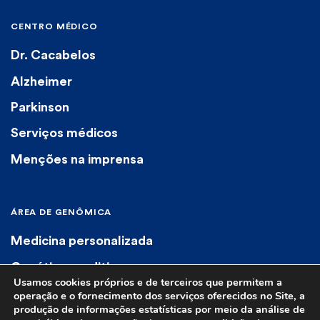
CENTRO MÉDICO
Dr. Cacabelos
Alzheimer
Parkinson
Serviços médicos
Menções na imprensa
ÁREA DE GENÔMICA
Medicina personalizada
Genética preditiva
Usamos cookies próprios e de terceiros que permitem a
Genética diagnóstica
operação e o fornecimento dos serviços oferecidos no Site, a
produção de informações estatísticas por meio da análise de
Farmacogenética