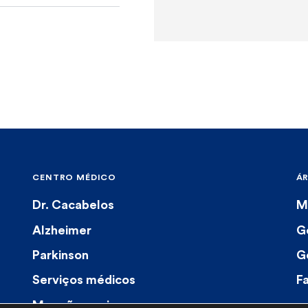
CENTRO MÉDICO
Á
Dr. Cacabelos
M
Alzheimer
G
Parkinson
G
Serviços médicos
F
Menções na imprensa