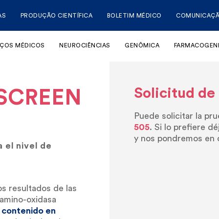
AS
PRODUÇÃO CIENTÍFICA
BOLETIM MÉDICO
COMUNICAÇ
IÇOS MÉDICOS
NEUROCIÊNCIAS
GENÔMICA
FARMACOGEN
Solicitud 
ASCREEN
Puede solicitar la 
505
. Si lo prefiere d
y nos pondremos en 
 el nivel de
 resultados de las
iamino-oxidasa
o contenido en