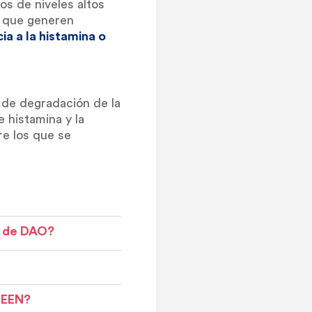
os de niveles altos
O que generen
ia a la histamina o
 de degradación de la
 histamina y la
re los que se
t de DAO?
REEN?