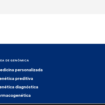
REA DE GENÔMICA
edicina personalizada
enética preditiva
enética diagnóstica
armacogenética