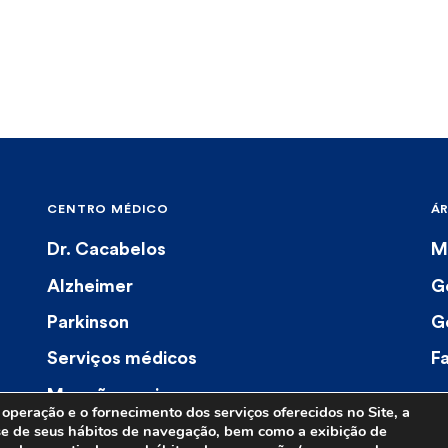
CENTRO MÉDICO
Á
Dr. Cacabelos
M
Alzheimer
G
Parkinson
G
Serviços médicos
F
Menções na imprensa
operação e o fornecimento dos serviços oferecidos no Site, a
ise de seus hábitos de navegação, bem como a exibição de