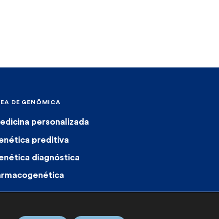
REA DE GENÔMICA
edicina personalizada
enética preditiva
enética diagnóstica
armacogenética