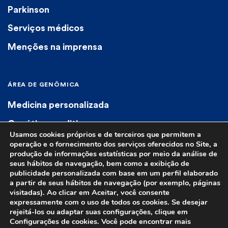
Parkinson
Serviços médicos
Menções na imprensa
ÁREA DE GENÔMICA
Medicina personalizada
Genética preditiva
Usamos cookies próprios e de terceiros que permitem a
Genética diagnóstica
operação e o fornecimento dos serviços oferecidos no Site, a
produção de informações estatísticas por meio da análise de
Farmacogenética
seus hábitos de navegação, bem como a exibição de
publicidade personalizada com base em um perfil elaborado
a partir de seus hábitos de navegação (por exemplo, páginas
visitadas). Ao clicar em Aceitar, você consente
expressamente com o uso de todos os cookies. Se desejar
rejeitá-los ou adaptar suas configurações, clique em
Configurações de cookies. Você pode encontrar mais
© 2023 Euroespes. Todos os direitos reservados.
Aviso legal
|
Política de