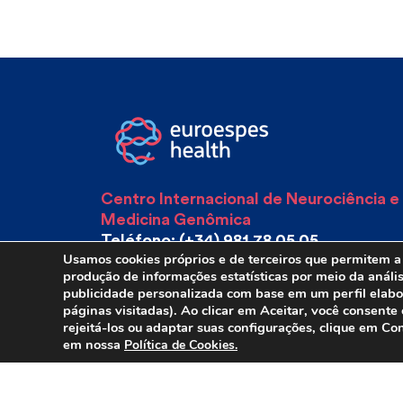
Centro Internacional de Neurociência e
Medicina Genômica
Teléfono: (+34) 981 78 05 05
Usamos cookies próprios e de terceiros que permitem a 
Móvil: (+34) 600 037 871
produção de informações estatísticas por meio da anál
publicidade personalizada com base em um perfil elabo
E-mail: info@euroespes.com
páginas visitadas). Ao clicar em Aceitar, você consent
rejeitá-los ou adaptar suas configurações, clique em C
em nossa
Política de Cookies.