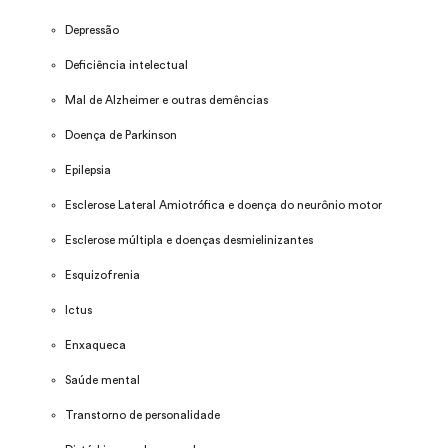
Depressão
Deficiência intelectual
Mal de Alzheimer e outras demências
Doença de Parkinson
Epilepsia
Esclerose Lateral Amiotrófica e doença do neurônio motor
Esclerose múltipla e doenças desmielinizantes
Esquizofrenia
Ictus
Enxaqueca
Saúde mental
Transtorno de personalidade