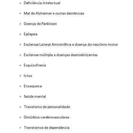
Deficiência intelectual
Mal de Alzheimer e outras demências
Doença de Parkinson
Epilepsia
Esclerose Lateral Amiotrófica e doença do neurônio motor
Esclerose múltipla e doenças desmielinizantes
Esquizofrenia
Ictus
Enxaqueca
Saúde mental
Transtorno de personalidade
Distúrbios cerebrovasculares
Transtornos de dependência