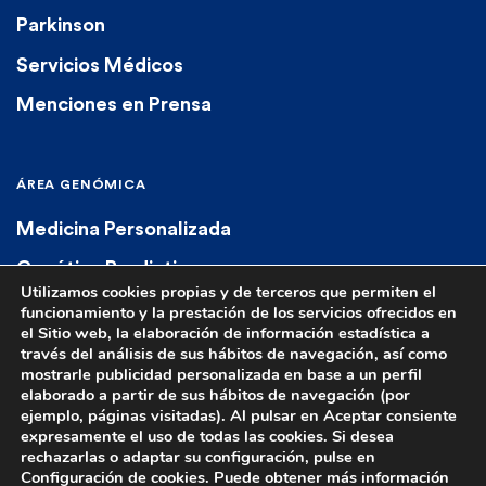
Parkinson
Servicios Médicos
Menciones en Prensa
ÁREA GENÓMICA
Medicina Personalizada
Genética Predictiva
Utilizamos cookies propias y de terceros que permiten el
Genética Diagnóstica
funcionamiento y la prestación de los servicios ofrecidos en
el Sitio web, la elaboración de información estadística a
Farmacogenética
través del análisis de sus hábitos de navegación, así como
mostrarle publicidad personalizada en base a un perfil
elaborado a partir de sus hábitos de navegación (por
ejemplo, páginas visitadas). Al pulsar en Aceptar consiente
expresamente el uso de todas las cookies. Si desea
rechazarlas o adaptar su configuración, pulse en
Configuración de cookies. Puede obtener más información
© 2023 Euroespes. All rights reserved.
Aviso Legal
|
Política de Privacidad
|