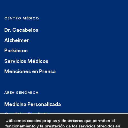
CENTRO MÉDICO
Dr. Cacabelos
Alzheimer
Parkinson
Servicios Médicos
Menciones en Prensa
ÁREA GENÓMICA
Medicina Personalizada
Genética Predictiva
Utilizamos cookies propias y de terceros que permiten el
Genética Diagnóstica
funcionamiento y la prestación de los servicios ofrecidos en