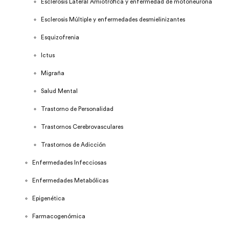
Esclerosis Lateral Amiotrófica y enfermedad de motoneurona
Esclerosis Múltiple y enfermedades desmielinizantes
Esquizofrenia
Ictus
Migraña
Salud Mental
Trastorno de Personalidad
Trastornos Cerebrovasculares
Trastornos de Adicción
Enfermedades Infecciosas
Enfermedades Metabólicas
Epigenética
Farmacogenómica