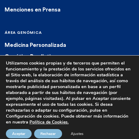
Menciones en Prensa
ÁREA GENÓMICA
Medicina Personalizada
Genética Predictiva
Utilizamos cookies propias y de terceros que permiten el
Genética Diagnóstica
funcionamiento y la prestación de los servicios ofrecidos en
el Sitio web, la elaboración de información estadística a
Farmacogenética
través del análisis de sus hábitos de navegación, así como
mostrarle publicidad personalizada en base a un perfil
elaborado a partir de sus hábitos de navegación (por
ejemplo, páginas visitadas). Al pulsar en Aceptar consiente
expresamente el uso de todas las cookies. Si desea
rechazarlas o adaptar su configuración, pulse en
Configuración de cookies. Puede obtener más información
© 2023 Euroespes. All rights reserved.
Aviso Legal
|
Política de Privacidad
|
en nuestra
Política de Cookies.
Política de cookies
|
Términos y Condiciones de Venta
|
Contacto
|
Autorización Sanitaria C-15-002167
Aceptar
Rechazar
Ajustes