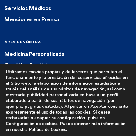
Servicios Médicos
Menciones en Prensa
ÁREA GENÓMICA
Medicina Personalizada
Genética Predictiva
Utilizamos cookies propias y de terceros que permiten el
Genética Diagnóstica
funcionamiento y la prestación de los servicios ofrecidos en
el Sitio web, la elaboración de información estadística a
Farmacogenética
través del análisis de sus hábitos de navegación, así como
mostrarle publicidad personalizada en base a un perfil
elaborado a partir de sus hábitos de navegación (por
ejemplo, páginas visitadas). Al pulsar en Aceptar consiente
expresamente el uso de todas las cookies. Si desea
rechazarlas o adaptar su configuración, pulse en
Configuración de cookies. Puede obtener más información
© 2023 Euroespes. All rights reserved.
Aviso Legal
|
Política de Privacidad
|
en nuestra
Política de Cookies.
Política de cookies
|
Términos y Condiciones de Venta
|
Contacto
|
Autorización Sanitaria C-15-002167