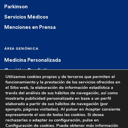
Parkinson
Servicios Médicos
Menciones en Prensa
ÁREA GENÓMICA
Medicina Personalizada
Genética Predictiva
Utilizamos cookies propias y de terceros que permiten el
Genética Diagnóstica
funcionamiento y la prestación de los servicios ofrecidos en
el Sitio web, la elaboración de información estadística a
Farmacogenética
través del análisis de sus hábitos de navegación, así como
mostrarle publicidad personalizada en base a un perfil
elaborado a partir de sus hábitos de navegación (por
ejemplo, páginas visitadas). Al pulsar en Aceptar consiente
expresamente el uso de todas las cookies. Si desea
rechazarlas o adaptar su configuración, pulse en
Configuración de cookies. Puede obtener más información
© 2023 Euroespes. All rights reserved.
Aviso Legal
|
Política de Privacidad
|