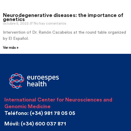
Neurodegenerative diseases: the importance of
genetics
octubre 5, 2022
No hay comentarios
Intervention of Dr. Ramón Cacabelos at the round table organized
by El Español.
Ver más »
International Center for Neurosciences and
Genomic Medicine
Teléfono: (+34) 981 78 05 05
Móvil: (+34) 600 037 871