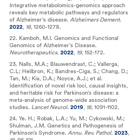
Integrative metabolomics-genomics approach
reveals key metabolic pathways and regulators
of Alzheimer’s disease.
Alzheimers Dement
.
2022
,
18
, 1260-1278.
22. Kamboh, M.I. Genomics and Functional
Genomics of Alzheimer’s Disease.
Neurotherapeutics
.
2022
,
19
, 152-172.
23. Nalls, M.A.; Blauwendraat, C.; Vallerga,
C.L; Heilbron, K.; Bandres-Ciga, S.; Chang, D.;
Tan, M.; Kia, D.A.; Noyce, A.J.; et al.
Identification of novel risk loci, causal insights,
and heritable risk for Parkinson’s disease: a
meta-analysis of genome-wide association
studies.
Lancet Neurol
.
2019
,
18
, 1091-1102.
24. Ye. H.; Robak, L.A.; Yu, M.; Cykowski, M.;
Shulman, J.M. Genetics and Pathogenesis of
Parkinson’s Syndrome.
Annu. Rev. Pathol
.
2023
,