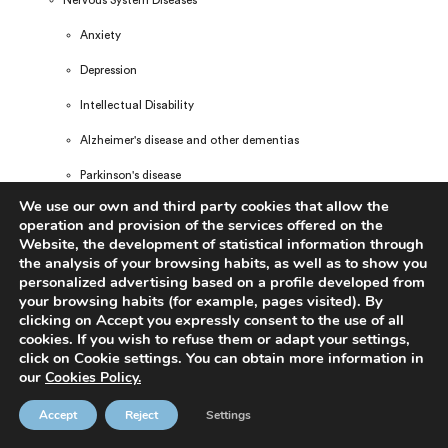
Nervous System Diseases
Anxiety
Depression
Intellectual Disability
Alzheimer's disease and other dementias
Parkinson's disease
We use our own and third party cookies that allow the
Epilepsy
operation and provision of the services offered on the
Website, the development of statistical information through
Amyotrophic Lateral Sclerosis and Motor Neuron Disease
the analysis of your browsing habits, as well as to show you
personalized advertising based on a profile developed from
Multiple Sclerosis and Demyelinating Diseases
your browsing habits (for example, pages visited). By
clicking on Accept you expressly consent to the use of all
Schizophrenia
cookies. If you wish to refuse them or adapt your settings,
Ictus
click on Cookie settings. You can obtain more information in
our
Cookies Policy.
Migraine
Accept
Reject
Settings
Mental Health