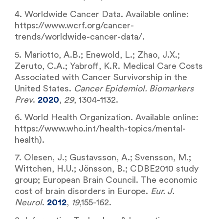
4. Worldwide Cancer Data. Available online:
https://www.wcrf.org/cancer-
trends/worldwide-cancer-data/.
5. Mariotto, A.B.; Enewold, L.; Zhao, J.X.;
Zeruto, C.A.; Yabroff, K.R. Medical Care Costs
Associated with Cancer Survivorship in the
United States.
Cancer Epidemiol. Biomarkers
Prev
.
2020
,
29
, 1304-1132.
6. World Health Organization. Available online:
https://www.who.int/health-topics/mental-
health).
7. Olesen, J.; Gustavsson, A.; Svensson, M.;
Wittchen, H.U.; Jönsson, B.; CDBE2010 study
group; European Brain Council. The economic
cost of brain disorders in Europe.
Eur. J.
Neurol
.
2012
,
19
,155-162.