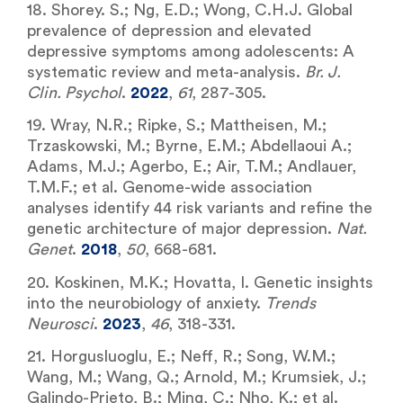
18. Shorey. S.; Ng, E.D.; Wong, C.H.J. Global
prevalence of depression and elevated
depressive symptoms among adolescents: A
systematic review and meta-analysis.
Br. J.
Clin. Psychol
.
2022
,
61
, 287-305.
19. Wray, N.R.; Ripke, S.; Mattheisen, M.;
Trzaskowski, M.; Byrne, E.M.; Abdellaoui A.;
Adams, M.J.; Agerbo, E.; Air, T.M.; Andlauer,
T.M.F.; et al. Genome-wide association
analyses identify 44 risk variants and refine the
genetic architecture of major depression.
Nat.
Genet
.
2018
,
50
, 668-681.
20. Koskinen, M.K.; Hovatta, I. Genetic insights
into the neurobiology of anxiety.
Trends
Neurosci
.
2023
,
46
, 318-331.
21. Horgusluoglu, E.; Neff, R.; Song, W.M.;
Wang, M.; Wang, Q.; Arnold, M.; Krumsiek, J.;
Galindo-Prieto, B.; Ming, C.; Nho, K.; et al.