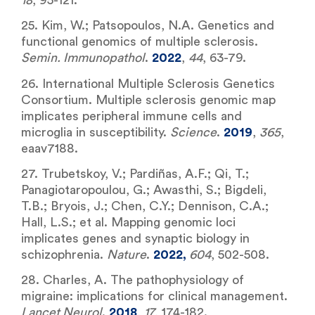
18
, 95-121.
25. Kim, W.; Patsopoulos, N.A. Genetics and
functional genomics of multiple sclerosis.
Semin. Immunopathol
.
2022
,
44
, 63-79.
26. International Multiple Sclerosis Genetics
Consortium. Multiple sclerosis genomic map
implicates peripheral immune cells and
microglia in susceptibility.
Science
.
2019
,
365
,
eaav7188.
27. Trubetskoy, V.; Pardiñas, A.F.; Qi, T.;
Panagiotaropoulou, G.; Awasthi, S.; Bigdeli,
T.B.; Bryois, J.; Chen, C.Y.; Dennison, C.A.;
Hall, L.S.; et al. Mapping genomic loci
implicates genes and synaptic biology in
schizophrenia.
Nature
.
2022,
604
, 502-508.
28. Charles, A. The pathophysiology of
migraine: implications for clinical management.
Lancet Neurol
.
2018
,
17
, 174-182.