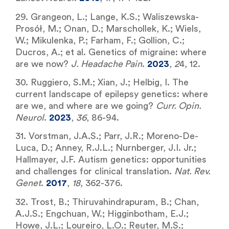
29. Grangeon, L.; Lange, K.S.; Waliszewska-
Prosół, M.; Onan, D.; Marschollek, K.; Wiels,
W.; Mikulenka, P.; Farham, F.; Gollion, C.;
Ducros, A.; et al. Genetics of migraine: where
are we now?
J. Headache Pain
.
2023
,
2
4, 12.
30. Ruggiero, S.M.; Xian, J.; Helbig, I. The
current landscape of epilepsy genetics: where
are we, and where are we going?
Curr. Opin.
Neurol
.
2023
,
36
, 86-94.
31. Vorstman, J.A.S.; Parr, J.R.; Moreno-De-
Luca, D.; Anney, R.J.L.; Nurnberger, J.I. Jr.;
Hallmayer, J.F. Autism genetics: opportunities
and challenges for clinical translation.
Nat. Rev.
Genet
.
2017
,
18
, 362-376.
32. Trost, B.; Thiruvahindrapuram, B.; Chan,
A.J.S.; Engchuan, W.; Higginbotham, E.J.;
Howe, J.L.; Loureiro, L.O.; Reuter, M.S.;