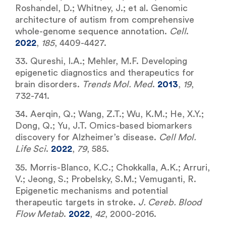
Roshandel, D.; Whitney, J.; et al. Genomic
architecture of autism from comprehensive
whole-genome sequence annotation.
Cell
.
2022
,
185
, 4409-4427.
33. Qureshi, I.A.; Mehler, M.F. Developing
epigenetic diagnostics and therapeutics for
brain disorders.
Trends Mol. Med
.
2013
,
19
,
732-741.
34. Aerqin, Q.; Wang, Z.T.; Wu, K.M.; He, X.Y.;
Dong, Q.; Yu, J.T. Omics-based biomarkers
discovery for Alzheimer’s disease.
Cell Mol.
Life Sci
.
2022
,
79
, 585.
35. Morris-Blanco, K.C.; Chokkalla, A.K.; Arruri,
V.; Jeong, S.; Probelsky, S.M.; Vemuganti, R.
Epigenetic mechanisms and potential
therapeutic targets in stroke.
J. Cereb. Blood
Flow Metab
.
2022
,
42
, 2000-2016.