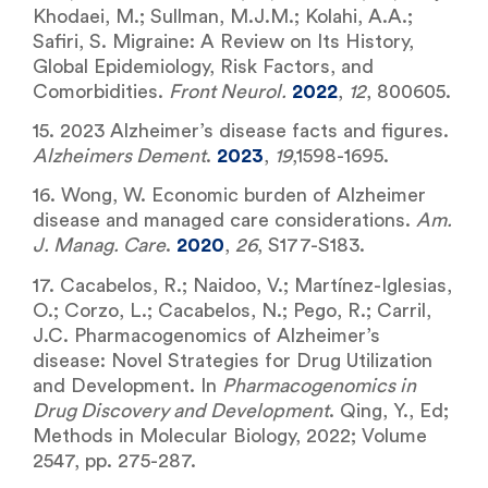
Khodaei, M.; Sullman, M.J.M.; Kolahi, A.A.;
Safiri, S. Migraine: A Review on Its History,
Global Epidemiology, Risk Factors, and
Comorbidities.
Front Neurol.
2022
,
12
, 800605.
15. 2023 Alzheimer’s disease facts and figures.
Alzheimers Dement
.
2023
,
19
,1598-1695.
16. Wong, W. Economic burden of Alzheimer
disease and managed care considerations.
Am.
J. Manag. Care
.
2020
,
26
, S177-S183.
17. Cacabelos, R.; Naidoo, V.; Martínez-Iglesias,
O.; Corzo, L.; Cacabelos, N.; Pego, R.; Carril,
J.C. Pharmacogenomics of Alzheimer’s
disease: Novel Strategies for Drug Utilization
and Development. In
Pharmacogenomics in
Drug Discovery and Development
. Qing, Y., Ed;
Methods in Molecular Biology, 2022; Volume
2547, pp. 275-287.