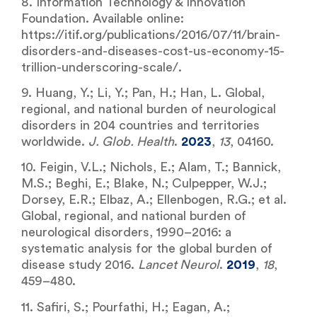
8. Information Technology & Innovation
Foundation. Available online:
https://itif.org/publications/2016/07/11/brain-
disorders-and-diseases-cost-us-economy-15-
trillion-underscoring-scale/.
9. Huang, Y.; Li, Y.; Pan, H.; Han, L. Global,
regional, and national burden of neurological
disorders in 204 countries and territories
worldwide.
J. Glob. Health
.
2023
,
13
, 04160.
10. Feigin, V.L.; Nichols, E.; Alam, T.; Bannick,
M.S.; Beghi, E.; Blake, N.; Culpepper, W.J.;
Dorsey, E.R.; Elbaz, A.; Ellenbogen, R.G.; et al.
Global, regional, and national burden of
neurological disorders, 1990–2016: a
systematic analysis for the global burden of
disease study 2016.
Lancet Neurol
.
2019
,
18
,
459–480.
11. Safiri, S.; Pourfathi, H.; Eagan, A.;