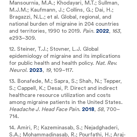
Mansournia, M.A.; Khodayari, M.T.; Sullman,
M.J.M.; Kaufmann, J.; Collins, G.; Dai, H.;
Bragazzi, N.L.; et al. Global, regional, and
national burden of migraine in 204 countries
and territories, 1990 to 2019.
Pain.
2022
,
163
,
e293–309.
12. Steiner, T.J.; Stovner, L.J. Global
epidemiology of migraine and its implications
for public health and health policy.
Nat. Rev.
Neurol
.
2023
,
19
, 109–117.
13. Bonafede, M.; Sapra, S.; Shah, N.; Tepper,
S.; Cappell, K.; Desai, P. Direct and indirect
healthcare resource utilization and costs
among migraine patients in the United States.
Headache J. Head Face Pain
.
2018
,
58
, 700–
714.
14. Amiri, P.; Kazeminasab, S.; Nejadghaderi,
S.A.; Mohammadinasab, R.; Pourfathi, H.; Araj-