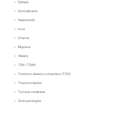
Epilepsy
Schizophrenia
Hipertensión
Ictus
Infartos
Migraine
Obesity
TDH / TDAH
Trastorno obsesivo compulsivo (TOC)
Trastorno bipolar
Tumores cerebrales
Otras patologías