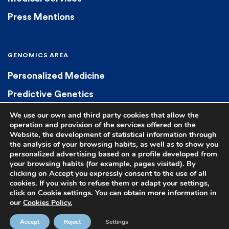
Press Mentions
GENOMICS AREA
Personalized Medicine
Predictive Genetics
Diagnostic Genetics
We use our own and third party cookies that allow the
operation and provision of the services offered on the
Pharmacogenetics
Website, the development of statistical information through
the analysis of your browsing habits, as well as to show you
personalized advertising based on a profile developed from
your browsing habits (for example, pages visited). By
clicking on Accept you expressly consent to the use of all
cookies. If you wish to refuse them or adapt your settings,
click on Cookie settings. You can obtain more information in
© 2023 Euroespes. All rights reserved.
Legal Notice
|
Privacy Policy
|
our
Cookies Policy.
Cookie Policy
|
Terms and Conditions of Sale
|
Contact Us
| Health
Authorization C-15-002167
Accept
Reject
Settings