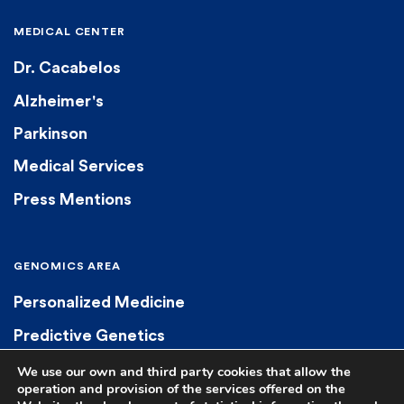
MEDICAL CENTER
Dr. Cacabelos
Alzheimer's
Parkinson
Medical Services
Press Mentions
GENOMICS AREA
Personalized Medicine
Predictive Genetics
Diagnostic Genetics
We use our own and third party cookies that allow the
operation and provision of the services offered on the
Pharmacogenetics