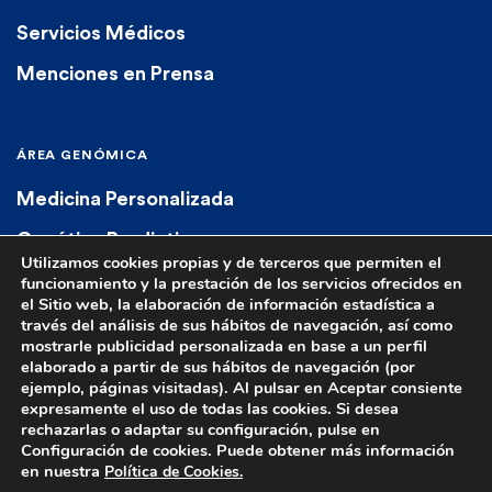
Servicios Médicos
Menciones en Prensa
ÁREA GENÓMICA
Medicina Personalizada
Genética Predictiva
Utilizamos cookies propias y de terceros que permiten el
Genética Diagnóstica
funcionamiento y la prestación de los servicios ofrecidos en
el Sitio web, la elaboración de información estadística a
Farmacogenética
través del análisis de sus hábitos de navegación, así como
mostrarle publicidad personalizada en base a un perfil
elaborado a partir de sus hábitos de navegación (por
ejemplo, páginas visitadas). Al pulsar en Aceptar consiente
expresamente el uso de todas las cookies. Si desea
rechazarlas o adaptar su configuración, pulse en
Configuración de cookies. Puede obtener más información
© 2023 Euroespes. All rights reserved.
Aviso Legal
|
Política de Privacidad
|
en nuestra
Política de Cookies.
Política de cookies
|
Términos y Condiciones de Venta
|
Contacto
|
Autorización Sanitaria C-15-002167