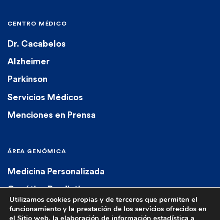
CENTRO MÉDICO
Dr. Cacabelos
Alzheimer
Parkinson
Servicios Médicos
Menciones en Prensa
ÁREA GENÓMICA
Medicina Personalizada
Genética Predictiva
Utilizamos cookies propias y de terceros que permiten el
Genética Diagnóstica
funcionamiento y la prestación de los servicios ofrecidos en
el Sitio web, la elaboración de información estadística a