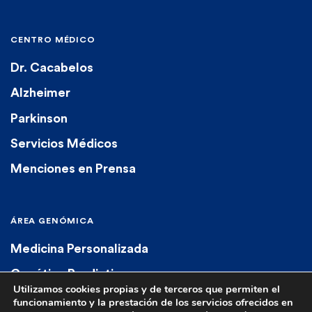
CENTRO MÉDICO
Dr. Cacabelos
Alzheimer
Parkinson
Servicios Médicos
Menciones en Prensa
ÁREA GENÓMICA
Medicina Personalizada
Genética Predictiva
Utilizamos cookies propias y de terceros que permiten el
Genética Diagnóstica
funcionamiento y la prestación de los servicios ofrecidos en