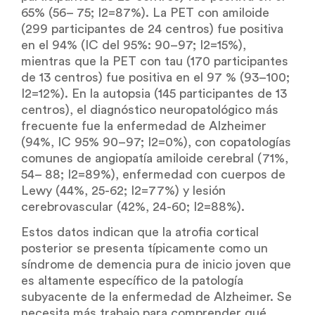
65% (56– 75; I2=87%). La PET con amiloide
(299 participantes de 24 centros) fue positiva
en el 94% (IC del 95%: 90–97; I2=15%),
mientras que la PET con tau (170 participantes
de 13 centros) fue positiva en el 97 % (93–100;
I2=12%). En la autopsia (145 participantes de 13
centros), el diagnóstico neuropatológico más
frecuente fue la enfermedad de Alzheimer
(94%, IC 95% 90–97; I2=0%), con copatologías
comunes de angiopatía amiloide cerebral (71%,
54– 88; I2=89%), enfermedad con cuerpos de
Lewy (44%, 25-62; I2=77%) y lesión
cerebrovascular (42%, 24-60; I2=88%).
Estos datos indican que la atrofia cortical
posterior se presenta típicamente como un
síndrome de demencia pura de inicio joven que
es altamente específico de la patología
subyacente de la enfermedad de Alzheimer. Se
necesita más trabajo para comprender qué