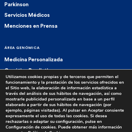
Parkinson
Servicios Médicos
Menciones en Prensa
ÁREA GENÓMICA
Medicina Personalizada
Genética Predictiva
Utilizamos cookies propias y de terceros que permiten el
Genética Diagnóstica
funcionamiento y la prestación de los servicios ofrecidos en
el Sitio web, la elaboración de información estadística a
Farmacogenética
través del análisis de sus hábitos de navegación, así como
mostrarle publicidad personalizada en base a un perfil
elaborado a partir de sus hábitos de navegación (por
ejemplo, páginas visitadas). Al pulsar en Aceptar consiente
expresamente el uso de todas las cookies. Si desea
rechazarlas o adaptar su configuración, pulse en
Configuración de cookies. Puede obtener más información
© 2023 Euroespes. All rights reserved.
Aviso Legal
|
Política de Privacidad
|
Política de cookies
|
Términos y Condiciones de Venta
|
Contacto
|