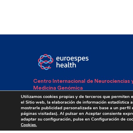
Centro Internacional de Neurociencias 
Medicina Genómica
Utilizamos cookies propias y de terceros que permiten el
Teléfono: (+34) 981 78 05 05
el Sitio web, la elaboración de información estadística 
Móvil: (+34) 600 037 871
mostrarle publicidad personalizada en base a un perfil 
páginas visitadas). Al pulsar en Aceptar consiente expr
Email: info@euroespes.com
adaptar su configuración, pulse en Configuración de c
Cookies.