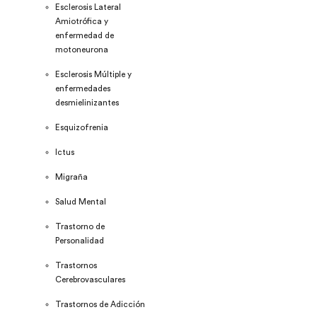
Esclerosis Lateral
Amiotrófica y
enfermedad de
motoneurona
Esclerosis Múltiple y
enfermedades
desmielinizantes
Esquizofrenia
Ictus
Migraña
Salud Mental
Trastorno de
Personalidad
Trastornos
Cerebrovasculares
Trastornos de Adicción