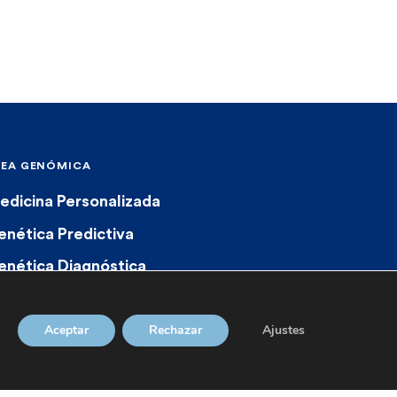
REA GENÓMICA
edicina Personalizada
enética Predictiva
enética Diagnóstica
armacogenética
Aceptar
Rechazar
Ajustes