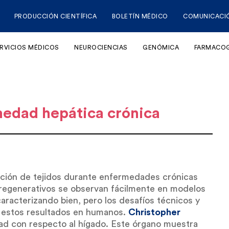
PRODUCCIÓN CIENTÍFICA
BOLETÍN MÉDICO
COMUNICACI
RVICIOS MÉDICOS
NEUROCIENCIAS
GENÓMICA
FARMACO
rmedad hepática crónica
ción de tejidos durante enfermedades crónicas
 regenerativos se observan fácilmente en modelos
racterizando bien, pero los desafíos técnicos y
de estos resultados en humanos.
Christopher
tad con respecto al hígado. Este órgano muestra