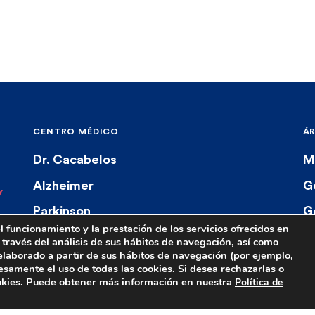
CENTRO MÉDICO
Á
Dr. Cacabelos
M
Alzheimer
G
y
Parkinson
G
 funcionamiento y la prestación de los servicios ofrecidos en
Servicios Médicos
F
a través del análisis de sus hábitos de navegación, así como
elaborado a partir de sus hábitos de navegación (por ejemplo,
Menciones en Prensa
esamente el uso de todas las cookies. Si desea rechazarlas o
ookies. Puede obtener más información en nuestra
Política de