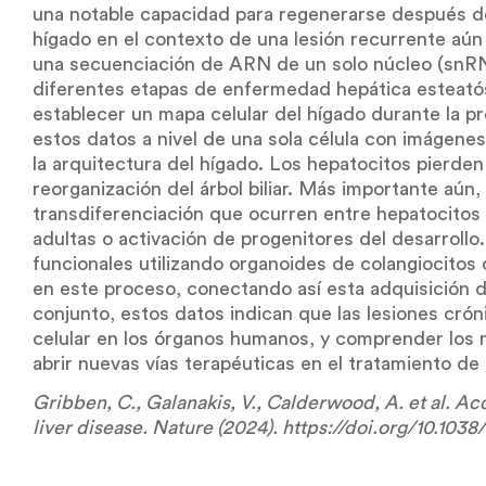
una notable capacidad para regenerarse después de
hígado en el contexto de una lesión recurrente aú
una secuenciación de ARN de un solo núcleo (snRN
diferentes etapas de enfermedad hepática esteatós
establecer un mapa celular del hígado durante la 
estos datos a nivel de una sola célula con imágen
la arquitectura del hígado. Los hepatocitos pierde
reorganización del árbol biliar. Más importante aú
transdiferenciación que ocurren entre hepatocitos 
adultas o activación de progenitores del desarrollo. 
funcionales utilizando organoides de colangiocito
en este proceso, conectando así esta adquisición de 
conjunto, estos datos indican que las lesiones crón
celular en los órganos humanos, y comprender los
abrir nuevas vías terapéuticas en el tratamiento d
Gribben, C., Galanakis, V., Calderwood, A. et al. Acq
liver disease. Nature (2024). https://doi.org/10.10