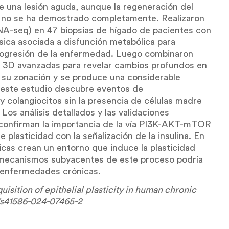
 una lesión aguda, aunque la regeneración del
n no se ha demostrado completamente. Realizaron
A-seq) en 47 biopsias de hígado de pacientes con
ica asociada a disfunción metabólica para
progresión de la enfermedad. Luego combinaron
es 3D avanzadas para revelar cambios profundos en
n su zonación y se produce una considerable
n, este estudio descubre eventos de
y colangiocitos sin la presencia de células madre
Los análisis detallados y las validaciones
s confirman la importancia de la vía PI3K-AKT-mTOR
plasticidad con la señalización de la insulina. En
icas crean un entorno que induce la plasticidad
 mecanismos subyacentes de este proceso podría
e enfermedades crónicas.
uisition of epithelial plasticity in human chronic
38/s41586-024-07465-2