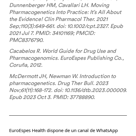
Dunnenberger HM, Cavallari LH. Moving
Pharmacogenetics Into Practice: It’s All About
the Evidence! Clin Pharmacol Ther. 2021
Sep;110(3):649-661. doi: 10.1002/cpt.2327. Epub
2021 Jul 7. PMID: 34101169; PMCID:
PMC8376790.
Cacabelos R. World Guide for Drug Use and
Pharmacogenomics. EuroEspes Publishing Co.,
Coruña, 2012.
McDermott JH, Newman W. Introduction to
pharmacogenetics. Drug Ther Bull. 2023
Nov;61(11):168-172. doi: 10.1136/dtb.2023.000009.
Epub 2023 Oct 3. PMID: 37788890.
EuroEspes Health dispone de un canal de WhatsApp